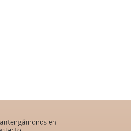
antengámonos en
ontacto