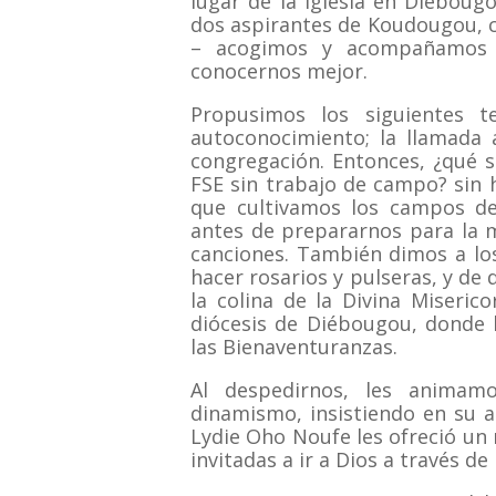
lugar de la Iglesia en Diébougo
dos aspirantes de Koudougou, 
– acogimos y acompañamos a
conocernos mejor.
Propusimos los siguientes t
autoconocimiento; la llamada a
congregación. Entonces, ¿qué 
FSE sin trabajo de campo? sin h
que cultivamos los campos de 
antes de prepararnos para la m
canciones. También dimos a lo
hacer rosarios y pulseras, y de
la colina de la Divina Miserico
diócesis de Diébougou, donde h
las Bienaventuranzas.
Al despedirnos, les animam
dinamismo, insistiendo en su a
Lydie Oho Noufe les ofreció un 
invitadas a ir a Dios a través de