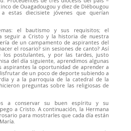
u. Procedentes de tres diócesis del país –
cinco de Ouagadougou y diez de Diébougou
 estas diecisiete jóvenes que querían
emas: el bautismo y sus requisitos; el
 seguir a Cristo y la historia de nuestra
sería de un campamento de aspirantes del
acer el rosario? sin sesiones de canto? Así
los postulantes, y por las tardes, justo
isa del día siguiente, aprendimos algunas
s aspirantes la oportunidad de aprender a
 disfrutar de un poco de deporte subiendo a
rdia y a la parroquia de la catedral de la
icieron preguntas sobre las religiosas de
os a conservar su buen espíritu y su
pego a Cristo. A continuación, la Hermana
rosario para mostrarles que cada día están
 María.