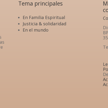
Tema principales
M
c
En Familia Espiritual
Co
Justicia & solidaridad
Di
En el mundo
B
s
35
as
re
Te
Le
Po
D
Ac
Ac