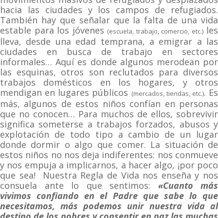
hacia las ciudades y los campos de refugiados.
También hay que señalar que la falta de una vida
estable para los jóvenes
les
(escuela, trabajo, comercio, etc.)
lleva, desde una edad temprana, a emigrar a las
ciudades en busca de trabajo en sectores
informales… Aquí es donde algunos merodean por
las esquinas, otros son reclutados para diversos
trabajos domésticos en los hogares, y otros
mendigan en lugares públicos
. E
(mercados, tiendas, etc.)
más, algunos de estos niños confían en personas
que no conocen… Para muchos de ellos, sobrevivir
significa someterse a trabajos forzados, abusos y
explotación de todo tipo a cambio de un lugar
donde dormir o algo que comer. La situación de
estos niños no nos deja indiferentes: nos conmueve
y nos empuja a implicarnos, a hacer algo, ¡por poco
que sea! Nuestra Regla de Vida nos enseña y nos
consuela ante lo que sentimos:
«Cuanto más
vivimos confiando en el Padre que sabe lo que
necesitamos, más podemos unir nuestra vida al
destino de los pobres y consentir en paz las muchas