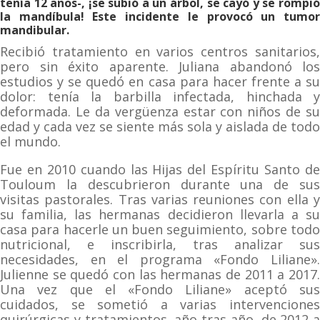
tenía 12 años-, ¡se subió a un árbol, se cayó y se rompió
la mandíbula! Este incidente le provocó un tumor
mandibular.
Recibió tratamiento en varios centros sanitarios,
pero sin éxito aparente. Juliana abandonó los
estudios y se quedó en casa para hacer frente a su
dolor: tenía la barbilla infectada, hinchada y
deformada. Le da vergüenza estar con niños de su
edad y cada vez se siente más sola y aislada de todo
el mundo.
Fue en 2010 cuando las Hijas del Espíritu Santo de
Touloum la descubrieron durante una de sus
visitas pastorales. Tras varias reuniones con ella y
su familia, las hermanas decidieron llevarla a su
casa para hacerle un buen seguimiento, sobre todo
nutricional, e inscribirla, tras analizar sus
necesidades, en el programa «Fondo Liliane».
Julienne se quedó con las hermanas de 2011 a 2017.
Una vez que el «Fondo Liliane» aceptó sus
cuidados, se sometió a varias intervenciones
quirúrgicas y tratamientos, año tras año, de 2012 a