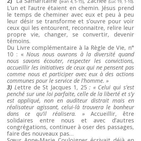
2)
La Samaritaine
, Zachée
.
(Jean 4, 5-15)
(Luc 19, 1-10)
L’un et l’autre étaient en chemin. Jésus prend
le temps de cheminer avec eux et peu à peu
leur désir se transforme et s’ouvre pour voir
ceux qui les entourent, reconnaitre, relire leur
propre vie, changer, se convertir, devenir
témoins.
Du Livre complémentaire à la Règle de Vie, n°
10 : «
Nous nous ouvrons à la diversité quand
nous savons écouter, respecter les convictions,
accueillir les initiatives de ceux qui ne pensent pas
comme nous et participer avec eux à des actions
communes pour le service de l’homme. »
3)
L
ettre de St Jacques 1, 25
: « Celui qui s’est
penché sur une loi parfaite, celle de la liberté et s’y
est appliqué, non en auditeur distrait mais en
réalisateur agissant, celui-là trouvera le bonheur
dans ce qu’il réalisera. »
Accueillir, être
solidaires entre nous et avec d’autres
congrégations, continuer à oser des passages,
faire des nouveaux pas…
Sœur Anne-Marie Couloigner écrivait déjà en