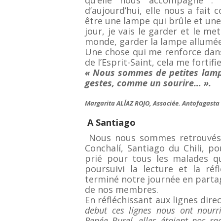
qu’elle nous accompagne : 
d’aujourd’hui, elle nous a fai
être une lampe qui brûle et une 
jour, je vais le garder et le m
monde, garder la lampe allumée
Une chose qui me renforce dans l
de l’Esprit-Saint, cela me fortifi
« Nous sommes de petites lamp
gestes, comme un sourire… ».
Margarita ALÍAZ ROJO, Associée. Antofagasta –
A Santiago
Nous nous sommes retrouvés
Conchalí, Santiago du Chili, p
prié pour tous les malades q
poursuivi la lecture et la réf
terminé notre journée en partag
de nos membres.
En réfléchissant aux lignes direc
debut ces lignes nous ont nourr
Renée Burel, elles étaient nos rac