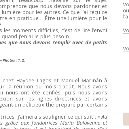
ayant beaucoup travaillé sur le sujet
Vo
t comprendre que nous devons pardonner et
ou
lumière pour les autres. Ce que j’ai reçu ce
l’a
ettre en pratique… Être une lumière pour le
.
Vo
es moments difficiles, c’est de lire l’envoi
e quand j’en ai le plus besoin.
es que nous devons remplir avec de petits
Vo
 Photos : 1. 2.
 chez Haydee Lagos et Manuel Marinán à
our la réunion du mois d’août. Nous avons
ui nous ont été confiés, puis nous avons
lexion sur les lignes directrices et avons
eant un délicieux thé préparé par certains
trices, j’aimerais souligner ce qui suit :
« Au
is grâce aux fondatrices Maria Balavenne et
ines, la base, il est important de savoir d’où