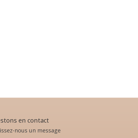
stons en contact
issez-nous un message