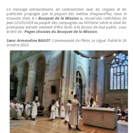
Ce message extraordinaire, en contradiction avec les slogans et les
publicités propagés par la plupart des médias d’aujourd’hui, nous le
trouvons dans le «
Bouquet de la Mission »,
recueil des catéchèses de
Jean LEUDUGER au peuple des campagnes au XVIIIème siècle et dont les
principaux extraits viennent d’être livrés à la lecture de tout public, sous
le titre de :
Pages choisies du Bouquet de la Mission.
Sœur Armandine BAGOT
. Communauté de Plérin, Le Légué. Publié le 26
octobre 2022.