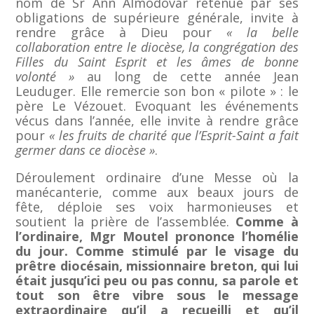
nom de Sr Ann Almodovar retenue par ses
obligations de supérieure générale, invite à
rendre grâce à Dieu pour
« la belle
collaboration entre le diocèse, la congrégation des
Filles du Saint Esprit et les âmes de bonne
volonté »
au long de cette année Jean
Leuduger. Elle remercie son bon « pilote » : le
père Le Vézouet. Evoquant les événements
vécus dans l’année, elle invite à rendre grâce
pour
« les fruits de charité que l’Esprit-Saint a fait
germer dans ce diocèse »
.
Déroulement ordinaire d’une Messe où la
manécanterie, comme aux beaux jours de
fête, déploie ses voix harmonieuses et
soutient la prière de l’assemblée.
Comme à
l’ordinaire, Mgr Moutel prononce l’homélie
du jour. Comme stimulé par le visage du
prêtre diocésain, missionnaire breton, qui lui
était jusqu’ici peu ou pas connu, sa parole et
tout son être vibre sous le message
extraordinaire qu’il a recueilli et qu’il