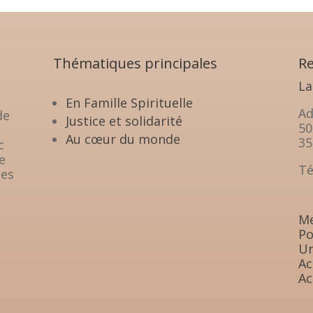
Thématiques principales
Re
La
En Famille Spirituelle
Ad
de
Justice et solidarité
50
Au cœur du monde
35
c
e
Té
les
Me
Po
Un
Ac
Ac