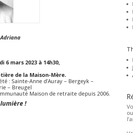
-Adriana
Th
di 6 mars 2023
à 14h30
,
etière de la Maison-Mère.
été : Sainte-Anne d’Auray – Bergeyk –
rie – Breugel
ommunauté Maison de retraite depuis 2006.
R
 lumière !
Vo
ou
l’a