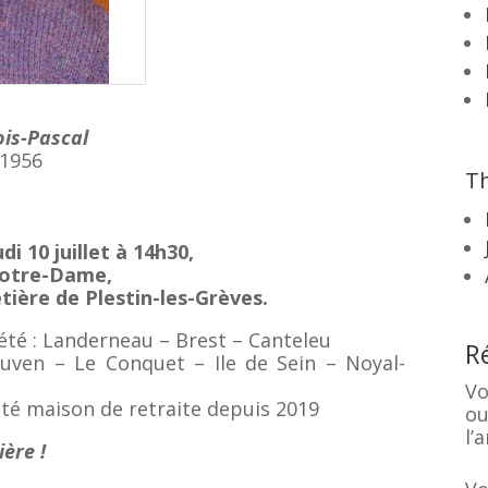
is-Pascal
:1956
Th
udi 10 juillet à 14h30,
Notre-Dame,
tière de Plestin-les-Grèves.
été : Landerneau – Brest – Canteleu
R
euven – Le Conquet – Ile de Sein – Noyal-
Vo
té maison de retraite depuis 2019
ou
l’a
ière !