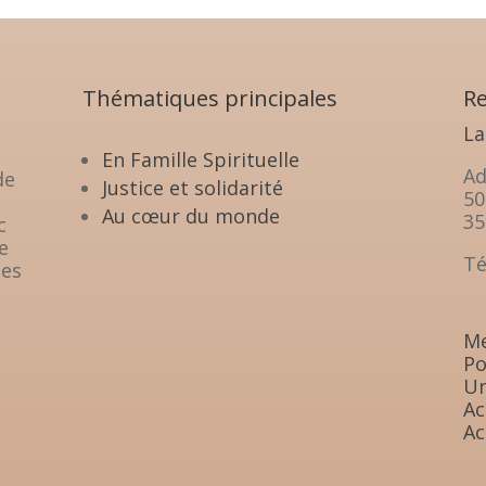
Thématiques principales
Re
La
En Famille Spirituelle
Ad
de
Justice et solidarité
50
Au cœur du monde
35
c
e
Té
les
Me
Po
Un
Ac
Ac