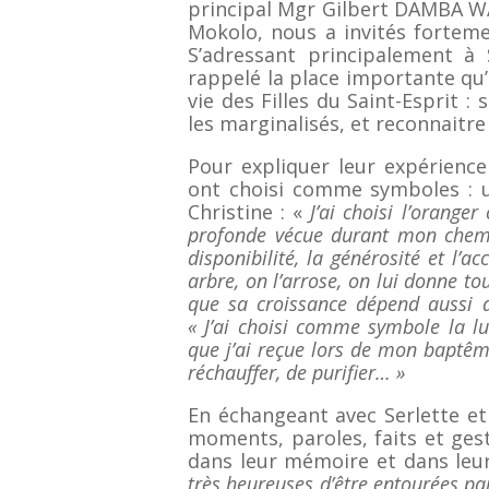
principal Mgr Gilbert DAMBA WA
Mokolo, nous a invités fortemen
S’adressant principalement à S
rappelé la place importante qu’
vie des Filles du Saint-Esprit : 
les marginalisés, et reconnaitre
Pour expliquer leur expérience 
ont choisi comme symboles : u
Christine : «
J’ai choisi l’orang
profonde vécue durant mon chemi
disponibilité, la générosité et l’a
arbre, on l’arrose, on lui donne to
que sa croissance dépend aussi 
« J’ai choisi comme symbole la l
que j’ai reçue lors de mon baptême
réchauffer, de purifier… »
En échangeant avec Serlette et
moments, paroles, faits et ges
dans leur mémoire et dans leur
très heureuses d’être entourées par