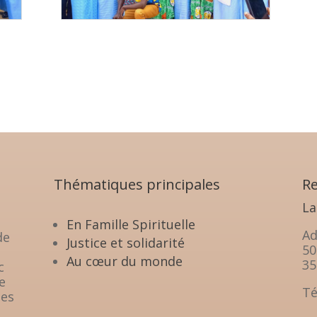
Thématiques principales
Re
La
En Famille Spirituelle
Ad
de
Justice et solidarité
50
Au cœur du monde
35
c
e
Té
les