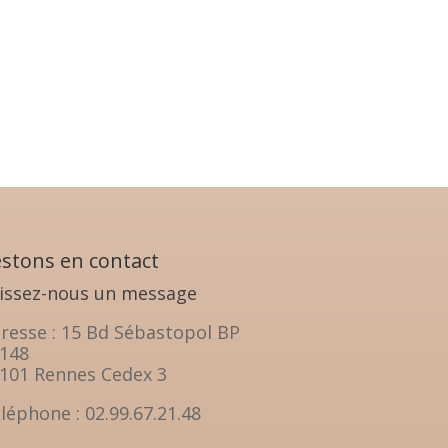
stons en contact
issez-nous un message
resse : 15 Bd Sébastopol BP
148
101 Rennes Cedex 3
léphone : 02.99.67.21.48