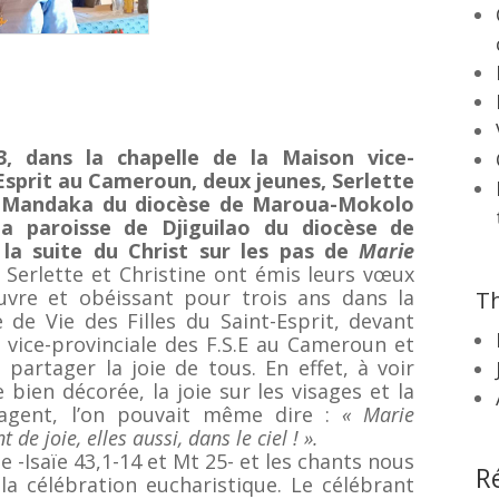
, dans la chapelle de la Maison vice-
-Esprit au Cameroun, deux jeunes, Serlette
e Mandaka du diocèse de Maroua-Mokolo
a paroisse de Djiguilao du diocèse de
la suite du Christ sur les pas de
Marie
. Serlette et Christine ont émis leurs vœux
auvre et obéissant pour trois ans dans la
Th
 de Vie des Filles du Saint-Esprit, devant
ice-provinciale des F.S.E au Cameroun et
partager la joie de tous. En effet, à voir
e bien décorée, la joie sur les visages et la
gagent, l’on pouvait même dire :
« Marie
e joie, elles aussi, dans le ciel ! ».
ie -Isaïe 43,1-14 et Mt 25- et les chants nous
R
la célébration eucharistique. Le célébrant