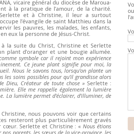
NA, vicaire général du diocèse de Maroua-
Vo
t à la pratique de l’amour, de la charité.
ou
erlette et à Christine, il leur a surtout
l’a
occupe l’évangile de saint Matthieu dans la
servir les pauvres, les malades, les enfants,
Vo
 en eux la personne de Jésus-Christ.
à la suite du Christ, Christine et Serlette
Vo
n plant d’oranger et une bougie allumée.
er comme symbole car il rejoint mon expérience
nement. Ce jeune plant signifie pour moi, la
ccueil. Nous le savons tous, lorsqu’on plante un
us les soins possibles pour qu’il grandisse alors
de Dieu, Créateur de toute chose »
Serlette :
umière. Elle me rappelle également la lumière
. La lumière permet d’éclairer, d’illuminer, de
 Christine, nous pouvons voir que certains
tes resteront plus particulièrement gravés
 cœur. Serlette et Christine : «
Nous étions
 nos parents, les sœurs de la vice-province, les