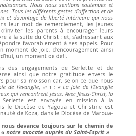
onnaissances. Nous nous sentions soutenues et
es. Tous les différents gestes d’affection et de
ix et davantage de liberté intérieure qui nous
ns leur mot de remerciement, les jeunes
 d’inviter les parents à encourager leurs
re à la suite du Christ ; et, s’adressant aux
 répondre favorablement à ses appels. Pour
 un moment de joie, d’encouragement ainsi
rd’hui, un moment de défi.
ns des engagements de Serlette et de
ense ainsi que notre gratitude envers le
rs pour sa moisson car, selon ce que nous
oie de l’évangile
,
: « La joie de l’Evangile
n° 1
ceux qui rencontrent Jésus. Avec Jésus-Christ, la
.
Serlette est envoyée en mission à la
 le Diocèse de Yagoua et Christine est
nauté de Koza, dans le Diocèse de Maroua-
r nous devance toujours sur le chemin de
,
« notre avocate auprès du Saint-Esprit »
–