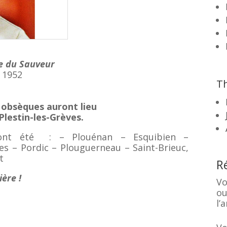
e du Sauveur
: 1952
Th
s obsèques auront lieu
Plestin-les-Grèves.
s ont été : – Plouénan – Esquibien –
es – Pordic – Plouguerneau – Saint-Brieuc,
t
R
ière !
Vo
ou
l’a