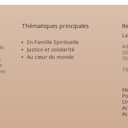
Thématiques principales
Re
La
En Famille Spirituelle
Ad
de
Justice et solidarité
50
Au cœur du monde
35
c
e
Té
les
Me
Po
Un
Ac
Ac