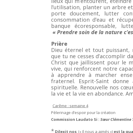
lieux qui m’entourent, éteindre
l’utilisation, planter un arbre e
porte doucement, lutter cont
consommation d’eau et récupér
banque écoresponsable, lutt
« Prendre soin de la nature c’
Prière
Dieu éternel et tout puissant,
que tu ne cesses d’accomplir da
Christ que jaillissent pour le
vive, qui renforcent notre capa
à apprendre à marcher ensem
fraternel. Esprit-Saint donn
spirituelle. Renouvelle nos cœur
la vie et la vie en abondance. A
Carême : semaine 4
Pèlerinage d’espoir pour la création
Commission Laudato Si :
Sœur Clémentine 
*
Dilexit nos
(« Il nous a aimés »)
est la qu