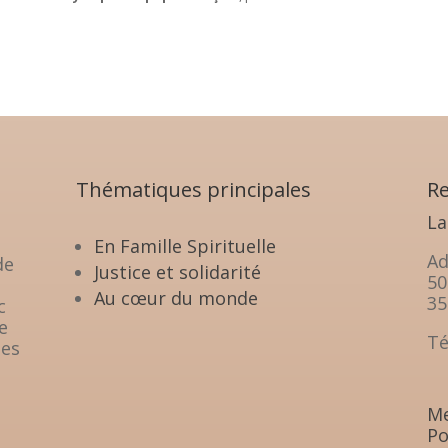
Thématiques principales
Re
La
En Famille Spirituelle
Ad
de
Justice et solidarité
50
Au cœur du monde
35
c
e
Té
les
Me
Po