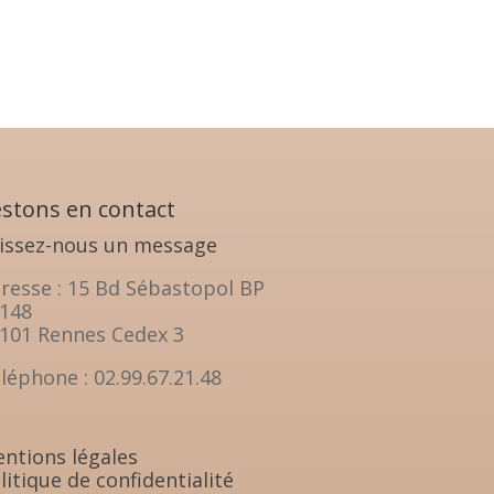
stons en contact
issez-nous un message
resse : 15 Bd Sébastopol BP
148
101 Rennes Cedex 3
léphone : 02.99.67.21.48
ntions légales
litique de confidentialité