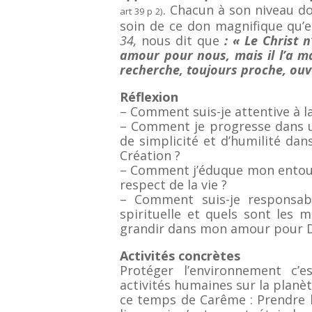
. Chacun à son niveau do
art 39 p 2)
soin de ce don magnifique qu’e
34,
nous dit que
:
« Le Christ 
amour pour nous, mais il l’a ma
recherche, toujours proche, ouve
Réflexion
– Comment suis-je attentive à l
– Comment je progresse dans une
de simplicité et d’humilité dan
Création ?
– Comment j’éduque mon entour
respect de la vie ?
– Comment suis-je responsa
spirituelle et quels sont les
grandir dans mon amour pour Di
Activités concrètes
Protéger l’environnement c’e
activités humaines sur la planèt
ce temps de Carême : Prendre 