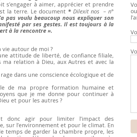
it s’engager à aimer, apprécier et prendre
Vo
ou
st la terre. Le document
*
Dilexit nos – n°
l’a
n’a pas voulu beaucoup nous expliquer son
nifesté par ses gestes. Il est toujours à la
rt à la rencontre ».
Vo
a vie autour de moi ?
Vo
 attitude de liberté, de confiance filiale,
s ma relation à Dieu, aux Autres et avec la
age dans une conscience écologique et de
ble de ma propre formation humaine et
 moyens que je me donne pour continuer à
eu et pour les autres ?
st donc agir pour limiter l’impact des
e, sur l’environnement et pour le climat. En
le temps de garder la chambre propre, les