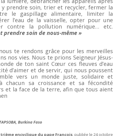
 la lumière, débrancher les appareils après
t y prendre soin, trier et recycler, fermer la
re le gaspillage alimentaire, limiter la
er l’eau de la vaisselle, opter pour une
er contre la pollution numérique… etc.
est prendre soin de nous-même »
 nous te rendons grâce pour les merveilles
ns nos vies. Nous te prions Seigneur Jésus-
 monde de ton saint Cœur ces fleuves d’eau
cité d’aimer et de servir, qui nous poussent
ble vers un monde juste, solidaire et
e à chacun sa croissance et sa fécondité
s et la face de la terre, afin que tous aient
men
TAPSOBA, Burkina Faso
atrième encyclique du pape François
, publiée le 24 octobre