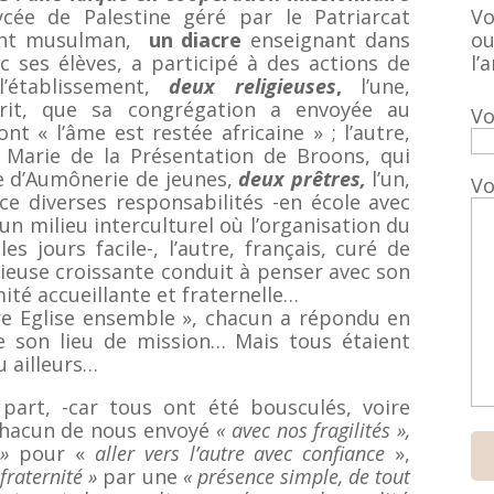
Vo
cée de Palestine géré par le Patriarcat
ou
ment musulman,
un diacre
enseignant dans
l’a
c ses élèves, a participé à des actions de
l’établissement,
deux religieuses
,
l’une,
sprit, que sa congrégation a envoyée au
Vo
 « l’âme est restée africaine » ; l’autre,
 Marie de la Présentation de Broons, qui
ce d’Aumônerie de jeunes,
deux prêtres,
l’un,
Vo
ce diverses responsabilités -en école avec
 un milieu interculturel où l’organisation du
es jours facile-, l’autre, français, curé de
igieuse croissante conduit à penser avec son
ité accueillante et fraternelle…
ire Eglise ensemble », chacun a répondu en
e son lieu de mission… Mais tous étaient
u ailleurs…
 part, -car tous ont été bousculés, voire
 chacun de nous envoyé
« avec nos fragilités »,
»
pour «
aller vers
l’autre avec confiance
»,
 fraternité »
par une
« présence simple, de tout