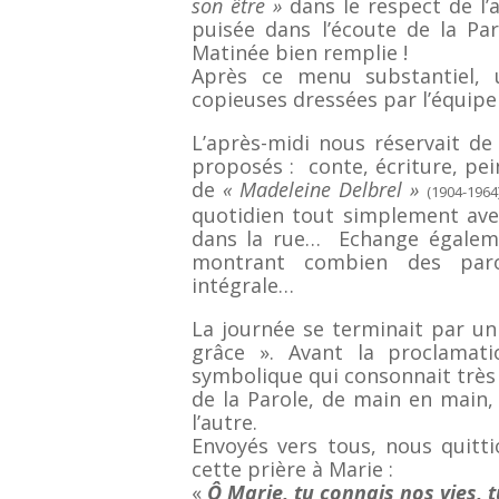
son être »
dans le respect de l’
puisée dans l’écoute de la P
Matinée bien remplie !
Après ce menu substantiel, 
copieuses dressées par l’équipe
L’après-midi nous réservait d
proposés : conte, écriture, pe
de
« Madeleine Delbrel »
(1904-1964
quotidien tout simplement avec
dans la rue… Echange égale
montrant combien des paroi
intégrale…
La journée se terminait par 
grâce ». Avant la proclamat
symbolique qui consonnait très 
de la Parole, de main en main, 
l’autre.
Envoyés vers tous, nous quitt
cette prière à Marie :
«
Ô
Marie, tu connais nos vies, 