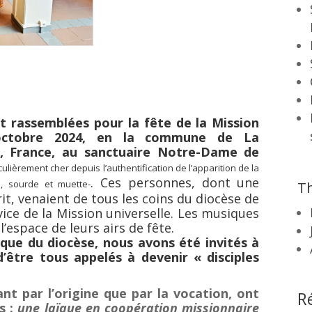
t rassemblées pour la fête de la Mission
 octobre 2024,
en la
commune de La
, France, au sanctuaire Notre-Dame de
iculièrement cher depuis l’authentification de l’apparition de la
. Ces personnes, dont une
, sourde et muette-
Th
rit, venaient de tous les coins du diocèse de
rvice de la Mission universelle. Les musiques
’espace de leurs airs de fête.
êque du diocèse, nous avons été invités à
d’être tous appelés à devenir « disciples
ant par l’origine que par la vocation, ont
R
s :
une laïque en coopération missionnaire