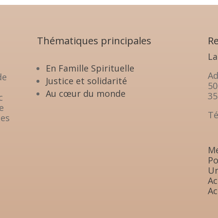
Thématiques principales
Re
La
En Famille Spirituelle
Ad
de
Justice et solidarité
50
Au cœur du monde
35
c
e
Té
les
Me
Po
Un
Ac
Ac