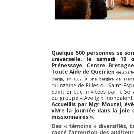
Quelque 500 personnes se son
universelle, le samedi 19
Prénessaye, Centre Bretagne
Toute Aide de Querrien
-lieu part
Vierge, en 1652, à une bergère de 11ans
quinzaine de Filles du Saint-Esp
Saint Brieuc, invitées par le Se
du groupe « Avelig » inondaient l
Accueillis par Mgr Moutel, év
vivre la journée dans la joie 
missionnaires ».
Des « témoins » diversifiés, t
capté l’attention des auditeur