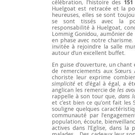
célébration, l’histoire des
151 
Huelgoat est retracée et la po
heureuses, elles se sont toujou
se sont tissés avec la pop
responsabilité à Huelgoat, con
Lommig Gonidou, aumônier de l’
en phase avec notre charisme. A
invitée à rejoindre la salle m
autour d’un excellent buffet.
En guise d’ouverture, un chant 
de remerciements aux Sœurs A
choriste leur exprime combien
simplicité
et d’égal à égal, a ét
anglican les remercie de
les avo
rappelle à son tour que,
dans l
et c’est bien ce qu’ont fait le
souligne quelques caractéristiq
communauté par l’engagement 
population, écoute, bienveillanc
actives dans l’Eglise, dans la 
malades… Des cadeaux leur sont 