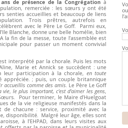
ans de présence de la Congrégation
à
Vo
pulation, remerciée
: les sœurs y ont été
ou
rs senties accueillies et beaucoup de liens
l’a
ulation. Trois prêtres, autrefois en
célèbrent avec le Père Le Goff. Parmi eux,
Vo
Ile Blanche, donne une belle homélie, bien
 la fin de la messe, toute l’assemblée est
unicipale pour passer un moment convivial
Vo
est interprété par la chorale. Puis les mots
line, Marie et Annick se succèdent : une
 leur participation à la chorale,
en toute
é appréciée. ; puis, un couple britannique
ir
accueillis comme des amis
. Le Père Le Goff
a vie
,
le plus important, c’est d’aimer les gens
,
s Sœurs. Pour terminer, le Maire d’Huelgoat
ues de la vie religieuse manifestés dans la
de chacune : service, proximité avec la
e, disponibilité. Malgré leur âge, elles sont
paroisse, à l’EHPAD, dans leurs visites aux
offerts par la paroisse et la municipalité