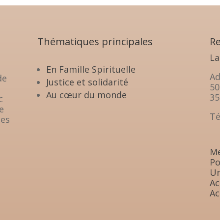
Thématiques principales
Re
La
En Famille Spirituelle
Ad
de
Justice et solidarité
50
Au cœur du monde
35
c
e
Té
les
Me
Po
Un
Ac
Ac