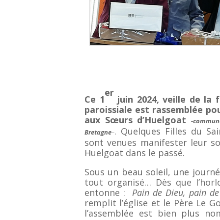
er
Ce 1
juin 2024, veille de l
paroissiale est rassemblée pou
aux Sœurs d’Huelgoat
-commune
. Quelques Filles du S
Bretagne
–
sont venues manifester leur sol
Huelgoat dans le passé.
Sous un beau soleil, une journé
tout organisé… Dès que l’horlo
entonne :
Pain de Dieu, pain de
remplit l’église et le Père Le G
l’assemblée est bien plus no