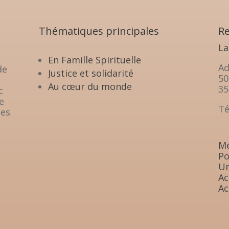
Thématiques principales
Re
La
En Famille Spirituelle
Ad
de
Justice et solidarité
50
Au cœur du monde
35
c
e
Té
les
Me
Po
Un
Ac
Ac