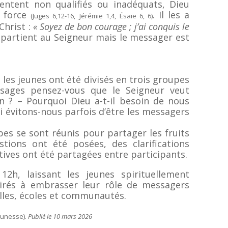
entent non qualifiés ou inadéquats, Dieu
a force
. Il les a
(Juges 6,12-16,
Jérémie 1,4, Ésaïe 6, 6)
Christ :
« Soyez de bon courage ; j’ai conquis le
partient au Seigneur mais le messager est
 les jeunes ont été divisés en trois groupes
sages pensez-vous que le Seigneur veut
n ? – Pourquoi Dieu a-t-il besoin de nous
évitons-nous parfois d’être les messagers
es se sont réunis pour partager les fruits
stions ont été posées, des clarifications
tives ont été partagées entre participants.
12h, laissant les jeunes spirituellement
spirés à embrasser leur rôle de messagers
illes, écoles et communautés.
eunesse).
Publié le 10 mars 2026