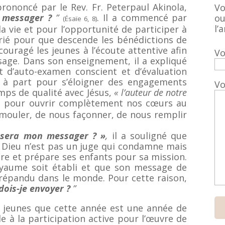
rononcé par le Rev. Fr. Peterpaul Akinola,
Vo
 messager ?
”
. Il a commencé par
ou
(Ésaïe 6, 8)
l’a
a vie et pour l’opportunité de participer à
prié pour que descende les bénédictions de
ouragé les jeunes à l’écoute attentive afin
Vo
age. Dans son enseignement, il a expliqué
 d’auto-examen conscient et d’évaluation
 à part pour s’éloigner des engagements
Vo
mps de qualité avec Jésus,
« l’auteur de notre
s pour ouvrir complètement nos cœurs au
 mouler, de nous façonner, de nous remplir
 sera mon messager ? »
,
il a souligné que
. Dieu n’est pas un juge qui condamne mais
re et prépare ses enfants pour sa mission.
oyaume soit établi et que son message de
 répandu dans le monde. Pour cette raison,
dois-je envoyer ?
”
x jeunes que cette année est une année de
 à la participation active pour l’œuvre de