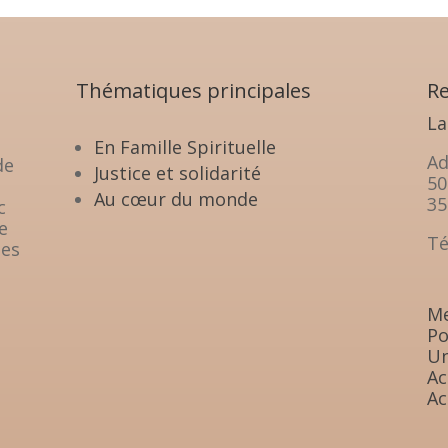
Thématiques principales
Re
La
En Famille Spirituelle
Ad
de
Justice et solidarité
50
Au cœur du monde
35
c
e
Té
les
Me
Po
Un
Ac
Ac