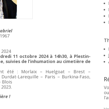
abriel
:1967
Th
e 2024
dredi 11 octobre 2024 à 14h30, à Plestin-
, suivies de l’inhumation au cimetière de
ont été : Morlaix – Huelgoat – Brest –
 Durdat-Larequille – Paris – Burkina-Faso,
R
 Blois
 2023.
Vo
ou
ière !
l’a