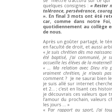
se mettre d’accord sur ce qui 
quelques consignes :
«
Rester m
tolérance, persévérance, courag
»
.
En final 3 mots ont été ret
car, comme dans notre Foi,
quotidiennement au collège en
de nous.
Après un goûter partagé, le t
en faculté de droit, et aussi arb
«
Je suis chrétien dès ma naissanc
été baptisé, j’ai communié, je s
accueille les élèves de la maternel
« … Ma relation avec Dieu n’a p
vraiment chrétien, je n’avais pa
comment ? Je ne saurai bien le d
je suis allé sur internet cherch
et 2… ; c’est en lisant ces histo
je découvrais ces valeurs que tr
l’amour du prochain, valeurs ch
les jours … »
« P
ar rapport au sport, j’ai tou