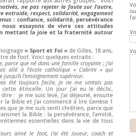
serait rapporté aux autres groupes. Voici
Vo
otivés, ne pas rejeter la faute sur l’autre,
ou
e entraide, respect, solidarité, engagement
l’a
enus : confiance, solidarité, persévérance
 nous essayons de vivre ces attitudes
Vo
 mettant la joie et la fraternité autour
émoignage
« Sport et Foi »
de Gilles, 18 ans,
Vo
itre de foot. Voici quelques extraits :
e, parce que né dans une famille croyante ; j’ai
uis allé à l’école catholique « Cabrini » qui
le jusqu’à l’enseignement supérieur.
as été toujours facile, je ne me sentais pas
s
cette étincelle. Un jour j’ai eu le déclic,
ire : je me suis levé, j’ai déjeuné, ensuite
er la Bible et j’ai commencé à lire Genèse 1
ires que je me suis senti chrétien, parce que
ansmet la Bible : la persévérance, l’amitié,
rétiennes essentielles dans la vie de tous
jours aimé le foot, j’ai été joueur, coach et