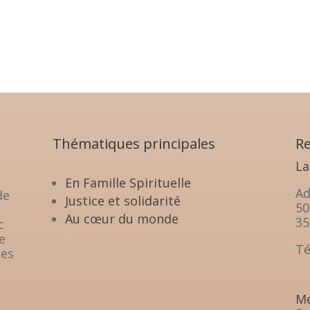
Thématiques principales
Re
La
En Famille Spirituelle
Ad
de
Justice et solidarité
50
Au cœur du monde
35
c
e
Té
les
Me