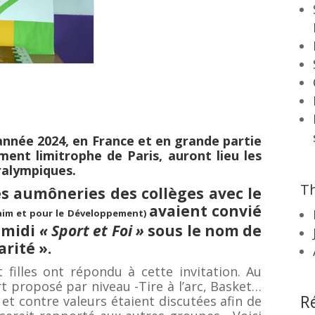
année 2024, en France et en grande partie
ment limitrophe de Paris, auront lieu
les
ralympiques.
Th
es aumôneries des collèges avec le
avaient convié
aim et pour le Développement)
-midi
« Sport et Foi »
sous le nom de
rité ».
 filles ont répondu à cette invitation. Au
t proposé par niveau -Tire à l’arc, Basket…
R
et contre valeurs étaient discutées afin de