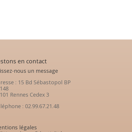
stons en contact
issez-nous un message
resse : 15 Bd Sébastopol BP
148
101 Rennes Cedex 3
léphone : 02.99.67.21.48
ntions légales