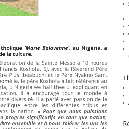
atholique
‘Marie Balavenne’
, au Nigéria, a
de la culture.
élébration de la Sainte Messe à 10 heures
Francis Koshofa, SJ, avec le Révérend Père
ère Pius Ibeabuchi et le Père Nyakno Sam,
Th
homélie, le père Koshofa a fait référence au
a, « Nigeria we hail thee », expliquant en
fication. Il a encouragé tout le monde à
re diversité. Il a parlé avec passion de la
acifique entre les différentes tribus et
ans la nation.
« Pour que nous puissions
 progrès significatifs en tant que nation,
R
vre ensemble et à nous tolérer les uns les