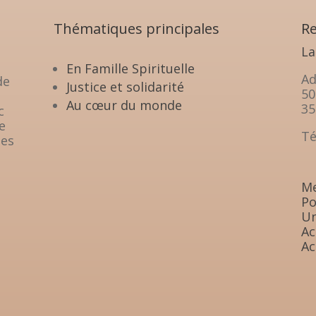
Thématiques principales
Re
La
En Famille Spirituelle
Ad
de
Justice et solidarité
50
Au cœur du monde
35
c
e
Té
les
Me
Po
Un
Ac
Ac