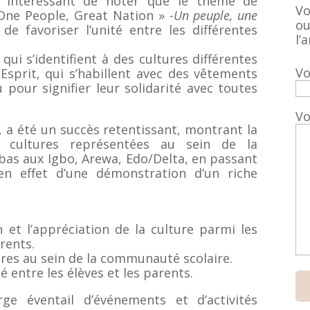
st intéressant de noter que le thème de
Vo
 One People, Great Nation »
-Un peuple, une
ou
de favoriser l’unité entre les différentes
l’a
i s’identifient à des cultures différentes
Vo
-Esprit, qui s’habillent avec des vêtements
u pour signifier leur solidarité avec toutes
Vo
 a été un succès retentissant, montrant la
s cultures représentées au sein de la
as aux Igbo, Arewa, Edo/Delta, en passant
 en effet d’une démonstration d’un riche
n et l’appréciation de la culture parmi les
rents.
tures au sein de la communauté scolaire.
ité entre les élèves et les parents.
ge éventail d’événements et d’activités