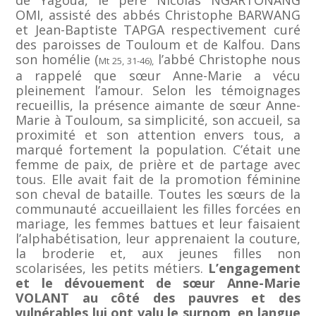
de Yagoua, le père Nicolas NGARTONANG
OMI, assisté des abbés Christophe BARWANG
et Jean-Baptiste TAPGA respectivement curé
des paroisses de Touloum et de Kalfou. Dans
son homélie (
l’abbé Christophe nous
Mt 25, 31-46),
a rappelé que sœur Anne-Marie a vécu
pleinement l’amour. Selon les témoignages
recueillis, la présence aimante de sœur Anne-
Marie à Touloum, sa simplicité, son accueil, sa
proximité et son attention envers tous, a
marqué fortement la population. C’était une
femme de paix, de prière et de partage avec
tous. Elle avait fait de la promotion féminine
son cheval de bataille. Toutes les sœurs de la
communauté accueillaient les filles forcées en
mariage, les femmes battues et leur faisaient
l’alphabétisation, leur apprenaient la couture,
la broderie et, aux jeunes filles non
scolarisées, les petits métiers.
L’engagement
et le dévouement de sœur Anne-Marie
VOLANT au côté des pauvres et des
vulnérables lui ont valu le surnom, en langue