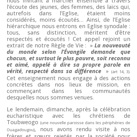
nous invitant à marcher ensemble à travers
l’écoute des jeunes, des femmes, des laïcs qui,
autrefois dans l’Eglise, étaient moins
considérés, moins écoutés… Ainsi, de l’Eglise
hiérarchique nous entrons en Eglise synodale :
tous, sans distinction, méritent d’être
respectés et écoutés ! Cet appel rejoint un
extrait de notre Règle de Vie : »
La nouveauté
du monde selon
l’Évangile demande que
chacun, et surtout le plus pauvre, soit reconnu
et aimé, appelé à dire sa propre parole en
vérité, respecté dans sa différence
»
(art 14, 3).
Cet enseignement nous engage à des actions
concrètes dans nos lieux de mission, en
commençant dans les communautés
desquelles nous sommes venues.
Le lendemain, dimanche, après la célébration
eucharistique avec les chrétiens de
Toubweogo
(une nouvelle paroisse dans les périphéries de
, nous avons rendu visite à nos
Ouagadougou)
frères et sœurs rejetés par la société pour